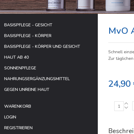
BASISPFLEGE - GESICHT
MvO A
BASISPFLEGE - KÖRPER
BASISPFLEGE - KÖRPER UND GESICHT
Schnell einzi
HAUT AB 40
Zur tägliche
SONNENPFLEGE
NAHRUNGSERGÄNZUNGSMITTEL
24,90 
GEGEN UNREINE HAUT
WARENKORB
LOGIN
REGISTRIEREN
Beschre