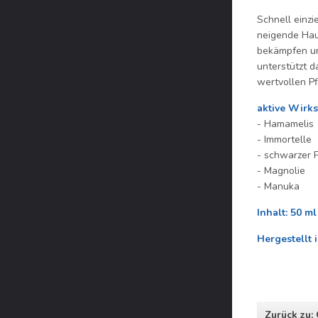
Schnell einzi
neigende Haut
bekämpfen un
unterstützt d
wertvollen P
aktive Wirks
- Hamamelis
- Immortelle
- schwarzer P
- Magnolie
- Manuka
Inhalt: 50 ml
Hergestellt 
Zurück zu: