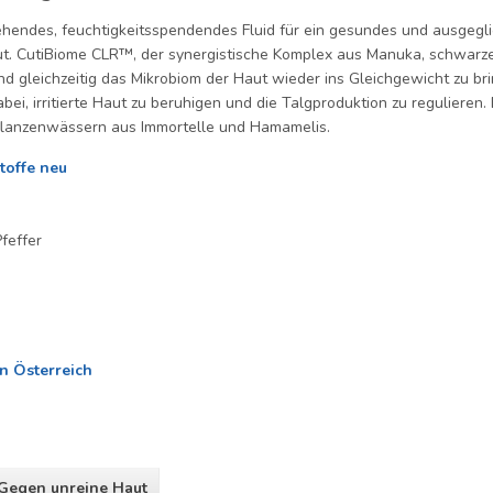
ehendes, feuchtigkeitsspendendes Fluid für ein gesundes und ausgegli
. CutiBiome CLR™, der synergistische Komplex aus Manuka, schwarzem 
d gleichzeitig das Mikrobiom der Haut wieder ins Gleichgewicht zu br
abei, irritierte Haut zu beruhigen und die Talgproduktion zu regulier
flanzenwässern aus Immortelle und Hamamelis.
toffe neu
feffer
in Österreich
 Gegen unreine Haut