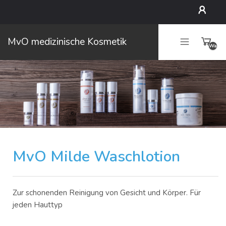
Mein
MvO medizinische Kosmetik
Waren
Konto
leer
MvO Milde Waschlotion
Zur schonenden Reinigung von Gesicht und Körper. Für
jeden Hauttyp