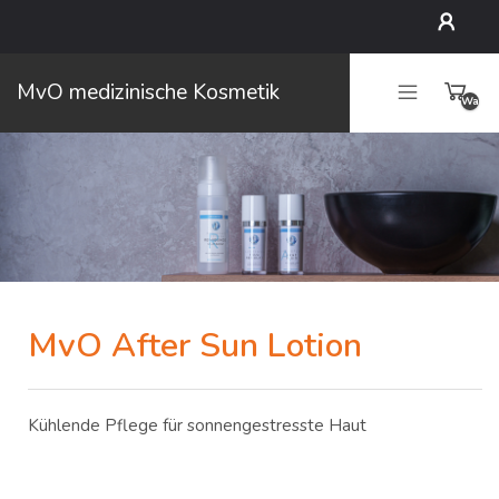
Mein
MvO medizinische Kosmetik
Waren
Konto
leer
MvO After Sun Lotion
Kühlende Pflege für sonnengestresste Haut